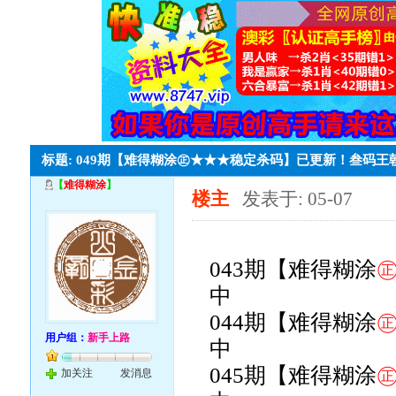
标题: 049期【难得糊涂㊣★★★稳定杀码】已更新！叁码王
【
难得糊涂
】
楼主
发表于: 05-07
043期【难得糊涂
中
044期【难得糊涂
用户组：
新手上路
中
045期【难得糊涂
加关注
发消息