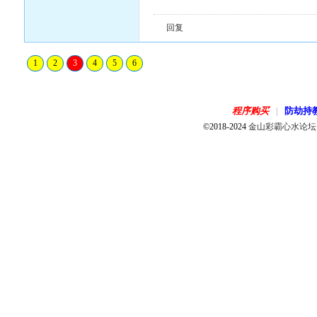
回复
1
2
3
4
5
6
程序购买
防劫持
|
©2018-2024
金山彩霸心水论坛