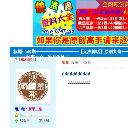
标题: 049期━━━━━━━━━━【无敌神话】原创九肖━
━━━独霸六合、谁与争锋！
【
枫木红叶
】
板凳
发表于: 05-09
ddddddddddd
ddddddddddd
用户组：
新手上路
加关注
发消息