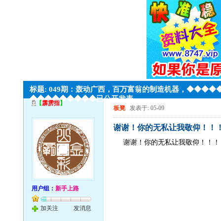
标题: 049期：轰动广西，百万富翁的制造机器，◆◆◆
◆◆◆◆◆◆◆◆◆已公开发表
【
霹雳指
】
板凳
发表于: 05-09
谢谢！你的无私让我敬仰！！
谢谢！你的无私让我敬仰！！！
用户组：
新手上路
加关注
发消息