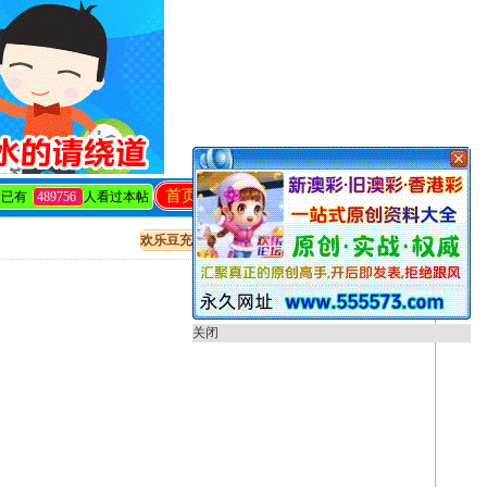
首页
回复
发帖
编辑
关闭
已有
489756
人看过本帖
欢乐豆充值
出售贴教程
开奖直播
只看该作者
关闭