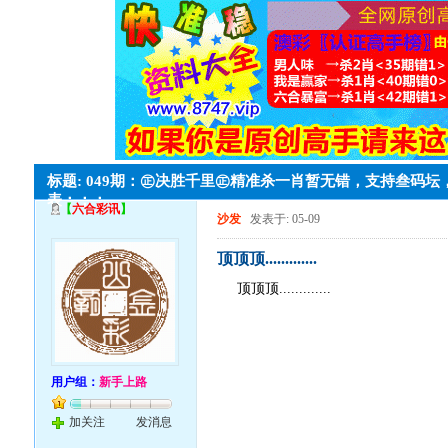
标题: 049期：㊣决胜千里㊣精准杀一肖暂无错，支持叁码坛
表；；；
【
六合彩讯
】
沙发
发表于: 05-09
顶顶顶.............
顶顶顶.............
用户组：
新手上路
加关注
发消息