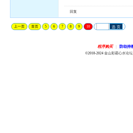
回复
上一页
首页
5
6
7
8
9
10
选 页
程序购买
防劫持
|
©2018-2024
金山彩霸心水论坛