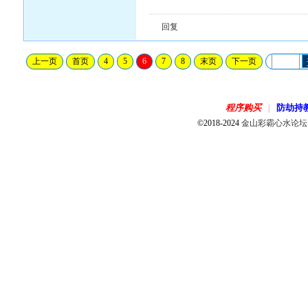
回复
上一页
首页
4
5
6
7
8
末页
下一页
程序购买
防劫持
|
©2018-2024
金山彩霸心水论坛