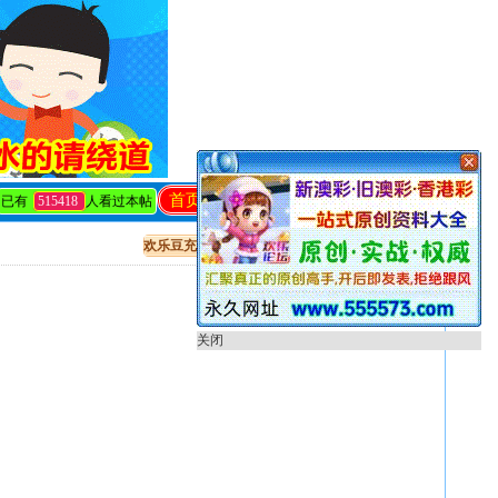
首页
回复
发帖
编辑
关闭
已有
515418
人看过本帖
欢乐豆充值
出售贴教程
开奖直播
只看该作者
关闭